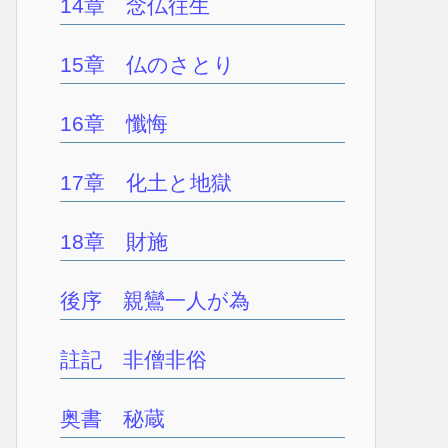
14章 念仏往生
15章 仏のさとり
16章 懺悔
17章 化土と地獄
18章 財施
後序 親鸞一人が為
註記 非僧非俗
奥書 秘蔵