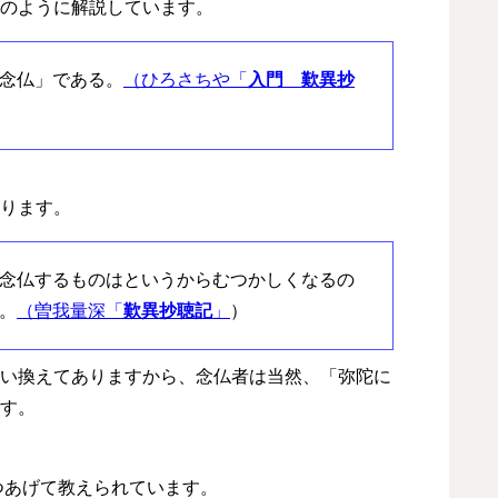
のように解説しています。
念仏」である。
（ひろさちや「
入門 歎異抄
ります。
念仏するものはというからむつかしくなるの
。
（曽我量深「
歎異抄聴記
」
）
い換えてありますから、念仏者は当然、「弥陀に
す。
つあげて教えられています。