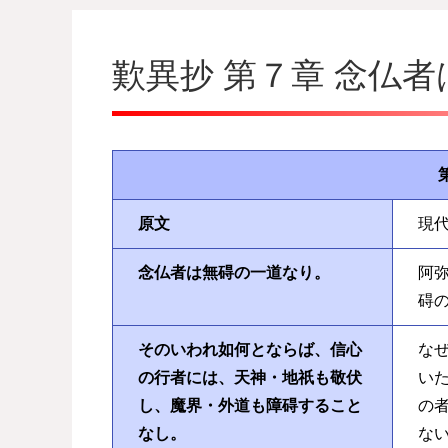
歎異抄 第７章 念仏
原文
現
念仏者は無碍の一道なり。
阿
碍
そのいわれ如何とならば、信心
な
の行者には、天神・地祇も敬伏
い
し、魔界・外道も障碍すること
の
なし。
な