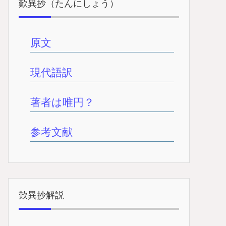
歎異抄（たんにしょう）
原文
現代語訳
著者は唯円？
参考文献
歎異抄解説