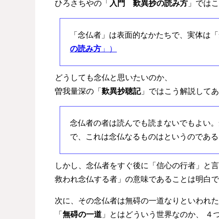
ひろさちやの「
入門 歎異抄の読み方
」ではこ
「念仏者」は表面的なかたちで、実体は「
の読み方
」）
どうしても念仏と思いたいのか、
曽我量深の「
歎異抄聴記
」ではこう解説してあ
念仏者の者は読んでも読まないでもよい。
で、これは念仏なるものはというのである
しかし、念仏者をすぐ後に「信心の行者」と言
救われ念仏する者」の意味であることは明白で
次に、その念仏者は無碍の一道なりといわれた
「
無碍の一道
」とはどういう世界なのか、 ４