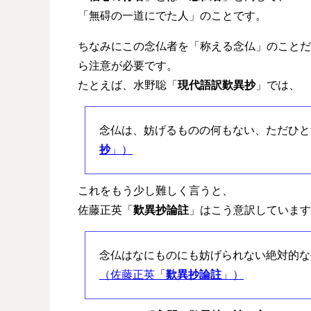
「無碍の一道にでた人」のことです。
ちなみにこの念仏者を「称える念仏」のことだ
ら注意が必要です。
たとえば、水野聡「
現代語訳歎異抄
」では、
念仏は、妨げるものの何もない、ただひと
抄
」）
これをもう少し難しく言うと、
佐藤正英「
歎異抄論註
」はこう意訳しています
念仏はなにものにも妨げられない絶対的な
（佐藤正英「
歎異抄論註
」）