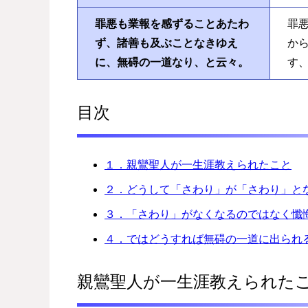
罪悪も業報を感ずることあたわ
罪
ず、諸善も及ぶことなきゆえ
か
に、無碍の一道なり、と云々。
す
目次
１．親鸞聖人が一生涯教えられたこと
２．どうして「さわり」が「さわり」と
３．「さわり」がなくなるのではなく懺
４．ではどうすれば無碍の一道に出られ
親鸞聖人が一生涯教えられた