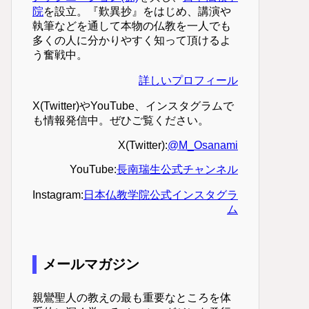
院
を設立。『歎異抄』をはじめ、講演や
執筆などを通して本物の仏教を一人でも
多くの人に分かりやすく知って頂けるよ
う奮戦中。
詳しいプロフィール
X(Twitter)やYouTube、インスタグラムで
も情報発信中。ぜひご覧ください。
X(Twitter):
@M_Osanami
YouTube:
長南瑞生公式チャンネル
Instagram:
日本仏教学院公式インスタグラ
ム
メールマガジン
親鸞聖人の教えの最も重要なところを体