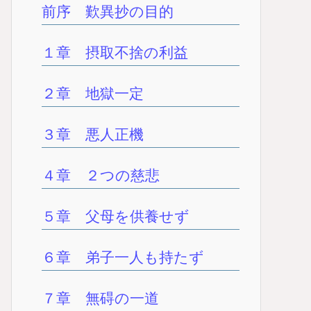
前序 歎異抄の目的
界・外道も障碍することなし。
１章 摂取不捨の利益
２章 地獄一定
３章 悪人正機
４章 ２つの慈悲
５章 父母を供養せず
６章 弟子一人も持たず
７章 無碍の一道