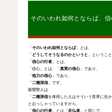
そのいわれ如何とならば、信
「
そのいわれ如何とならば
」とは、
「
どうしてそうなるのかというと
」ということ
「
信心の行者
」とは、
「信心」とは、「
真実の信心
」であり、
「
他力の信心
」であり、
「
二種深信
」です。
親鸞聖人は
「
二種深信
を体得した人はそういう世界に生か
とおっしゃっていますから、
「
信心の行者
」とは「
念仏者
」と同じで、