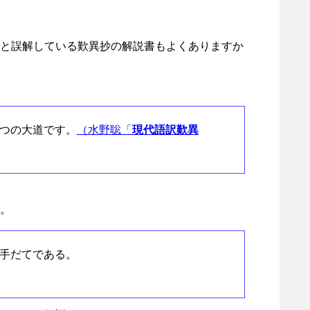
と誤解している歎異抄の解説書もよくありますか
つの大道です。
（水野聡「
現代語訳歎異
。
手だてである。