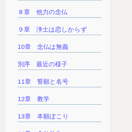
８章 他力の念仏
９章 浄土は恋しからず
10章 念仏は無義
別序 最近の様子
11章 誓願と名号
12章 教学
13章 本願ぼこり