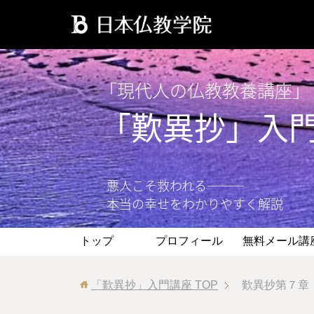
「現代人の仏教教養講座」
「歎異抄」入
悪人こそ救われる―――
本当の幸せをわかりやすく解説
トップ
プロフィール
無料メール講
「歎異抄」入門講座
TOP
歎異抄第７章