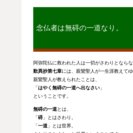
念仏者は無碍の一道なり。
阿弥陀仏に救われた人は一切がさわりとならな
歎異抄第七章
には、親鸞聖人が一生涯教えてゆ
親鸞聖人が教えられたことは、
「
はやく無碍の一道へ出なさい
」
ということです。
無碍の一道
とは、
「
碍
」とはさわり。
「
一道
」とは世界。