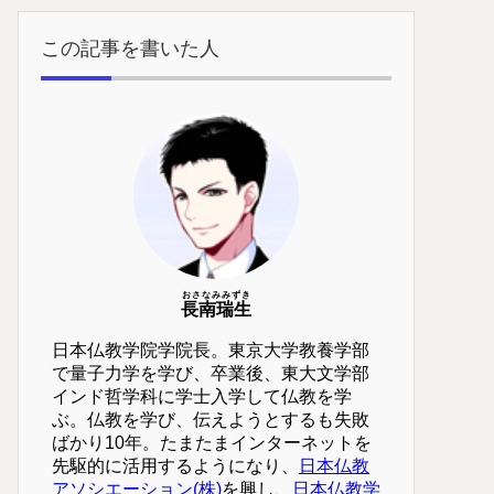
この記事を書いた人
おさなみみずき
長南瑞生
日本仏教学院学院長。東京大学教養学部
で量子力学を学び、卒業後、東大文学部
インド哲学科に学士入学して仏教を学
ぶ。仏教を学び、伝えようとするも失敗
ばかり10年。たまたまインターネットを
先駆的に活用するようになり、
日本仏教
アソシエーション(株)
を興し、
日本仏教学