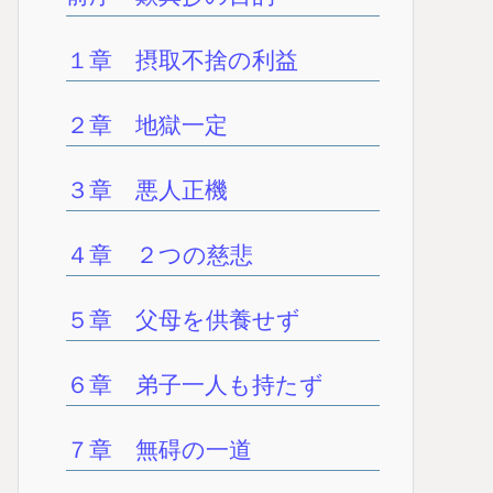
１章 摂取不捨の利益
２章 地獄一定
３章 悪人正機
４章 ２つの慈悲
５章 父母を供養せず
６章 弟子一人も持たず
７章 無碍の一道