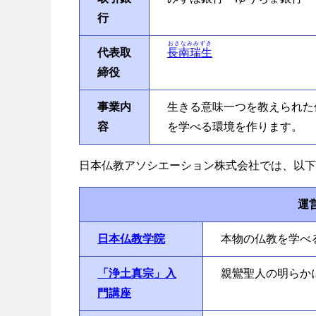
行
おさなみみずき
代表取
長南瑞生
締役
事業内
生きる意味一つを教えられた
容
を学べる環境を作ります。
日本仏教アソシエーション株式会社では、以下
運
日本仏教学院
本物の仏教を学べ
「浄土真宗」入
親鸞聖人の明らか
門講座