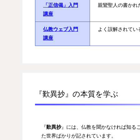
「正信偈」入門
親鸞聖人の書かれ
講座
仏教ウェブ入門
よく誤解されてい
講座
『歎異抄』の本質を学ぶ
『
歎異抄
』には、仏教を聞かなければ知る
た世界ばかりが記されています。