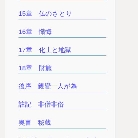
15章 仏のさとり
16章 懺悔
17章 化土と地獄
18章 財施
後序 親鸞一人が為
註記 非僧非俗
奥書 秘蔵