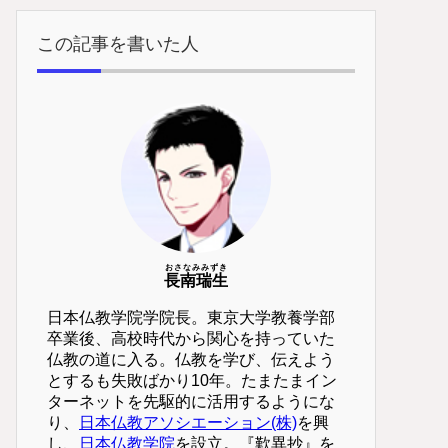
この記事を書いた人
おさなみみずき
長南瑞生
日本仏教学院学院長。東京大学教養学部
卒業後、高校時代から関心を持っていた
仏教の道に入る。仏教を学び、伝えよう
とするも失敗ばかり10年。たまたまイン
ターネットを先駆的に活用するようにな
り、
日本仏教アソシエーション(株)
を興
し、
日本仏教学院
を設立。『歎異抄』を