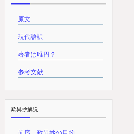
原文
現代語訳
著者は唯円？
参考文献
歎異抄解説
前序 歎異抄の目的