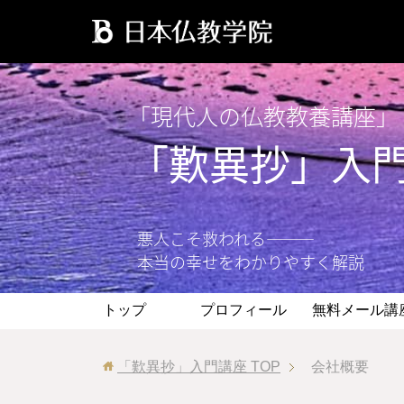
「現代人の仏教教養講座」
「歎異抄」入
悪人こそ救われる―――
本当の幸せをわかりやすく解説
トップ
プロフィール
無料メール講
「歎異抄」入門講座
TOP
会社概要