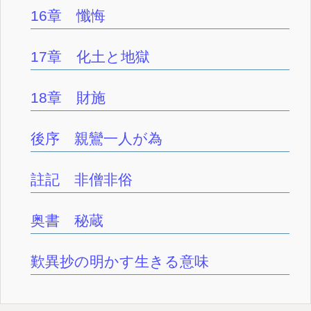
16章 懺悔
17章 化土と地獄
18章 財施
後序 親鸞一人が為
註記 非僧非俗
奥書 秘蔵
歎異抄の明かす生きる意味