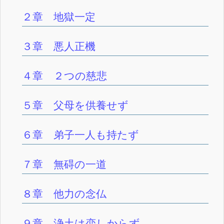
２章 地獄一定
３章 悪人正機
４章 ２つの慈悲
５章 父母を供養せず
６章 弟子一人も持たず
７章 無碍の一道
８章 他力の念仏
９章 浄土は恋しからず