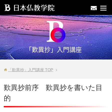
「歎異抄」入門講座
「歎異抄」入門講座
TOP
歎異抄前序 歎異抄を書いた目
的