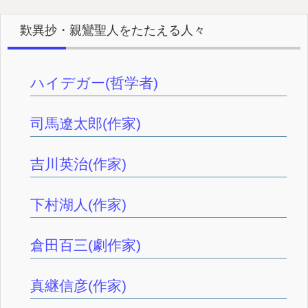
歎異抄・親鸞聖人をたたえる人々
ハイデガー(哲学者)
司馬遼太郎(作家)
吉川英治(作家)
下村湖人(作家)
倉田百三(劇作家)
真継信彦(作家)