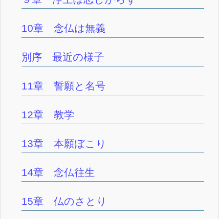
10章 念仏は無義
別序 最近の様子
11章 誓願と名号
12章 教学
13章 本願ぼこり
14章 念仏往生
15章 仏のさとり