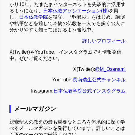
かり10年。たまたまインターネットを先駆的に活用す
るようになり、
日本仏教アソシエーション(株)
を興
し、
日本仏教学院
を設立。『歎異抄』をはじめ、講演
や執筆などを通して本物の仏教を一人でも多くの人に
分かりやすく知って頂けるよう奮戦中。
詳しいプロフィール
X(Twitter)やYouTube、インスタグラムでも情報発信
中。ぜひご覧ください。
X(Twitter):
@M_Osanami
YouTube:
長南瑞生公式チャンネル
Instagram:
日本仏教学院公式インスタグラム
メールマガジン
親鸞聖人の教えの最も重要なところを体系的に深く学
べるメールマガジンを発行しています。詳しいことは
以下のページでご確認ください。