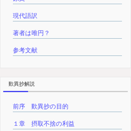
現代語訳
著者は唯円？
参考文献
歎異抄解説
前序 歎異抄の目的
１章 摂取不捨の利益